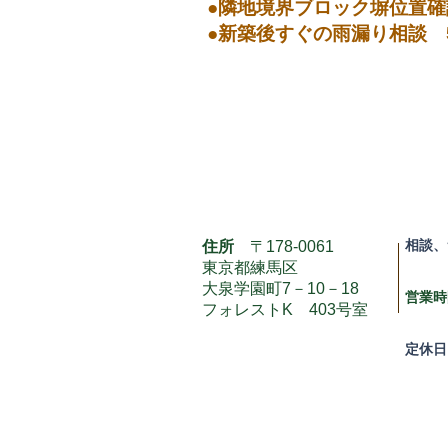
●隣地境界ブロック塀位置確
●新築後すぐの雨漏り相談 
相談、
住所
〒178-0061
毎
東京都練馬区
大泉学園町7－10－18
営業時
フォレストK 403号室
10
定休日