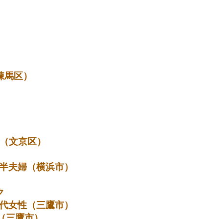
練馬区）
性（文京区）
浜市）
ック
市）
（三鷹市）