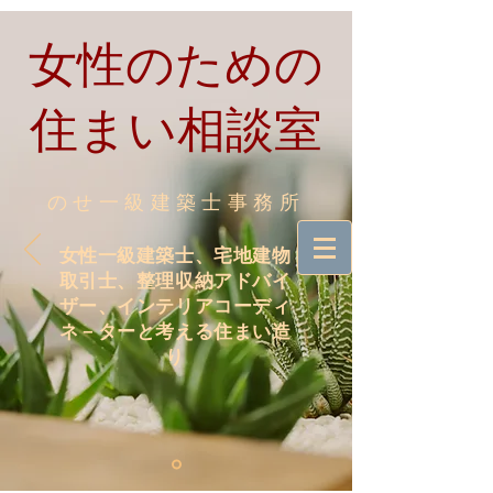
​女性のための
住まい相談室
のせ一級建築士事務所
女性一級建築士、宅地建物
取引士、整理収納アドバイ
ザー、インテリアコーディ
ネ－ターと考える住まい造
り